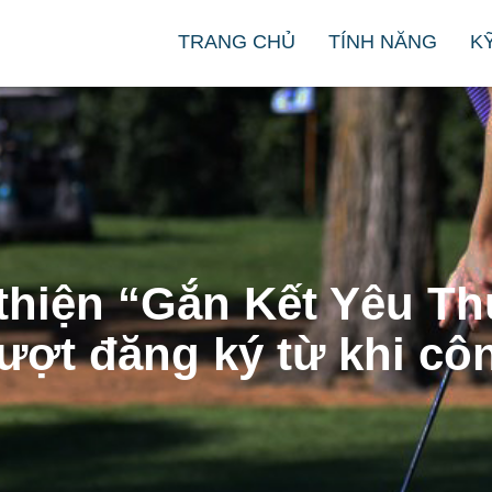
TRANG CHỦ
TÍNH NĂNG
KY
ừ thiện “Gắn Kết Yêu T
lượt đăng ký từ khi cô