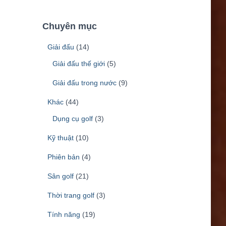
k
i
Chuyên mục
ế
m
Giải đấu
(14)
c
h
Giải đấu thế giới
(5)
o
Giải đấu trong nước
(9)
:
Khác
(44)
Dụng cụ golf
(3)
Kỹ thuật
(10)
Phiên bản
(4)
Sân golf
(21)
Thời trang golf
(3)
Tính năng
(19)