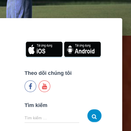
Theo dõi chúng tôi
Tìm kiếm
T
Tìm kiếm …
ì
m