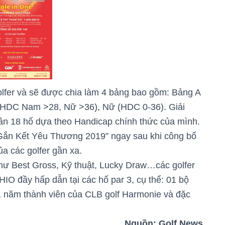
olfer và sẽ được chia làm 4 bảng bao gồm: Bảng A
(HDC Nam >28, Nữ >36), Nữ (HDC 0-36). Giải
ân 18 hố dựa theo Handicap chính thức của mình.
 “Gắn Kết Yêu Thương 2019” ngay sau khi công bố
a các golfer gần xa.
như Best Gross, Kỹ thuật, Lucky Draw…các golfer
IO đầy hấp dẫn tại các hố par 3, cụ thể: 01 bộ
1 năm thành viên của CLB golf Harmonie và đặc
Nguồn: Golf News