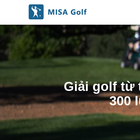
Giải golf t
300 