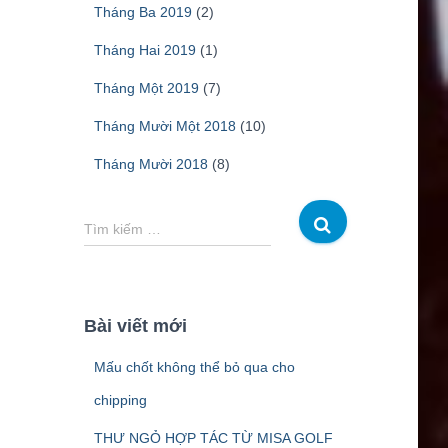
Tháng Ba 2019
(2)
Tháng Hai 2019
(1)
Tháng Một 2019
(7)
Tháng Mười Một 2018
(10)
Tháng Mười 2018
(8)
T
Tìm kiếm …
ì
m
k
i
Bài viết mới
ế
m
Mấu chốt không thể bỏ qua cho
c
h
chipping
o
THƯ NGỎ HỢP TÁC TỪ MISA GOLF
: