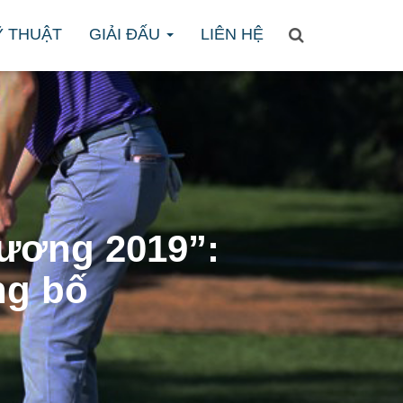
̃ THUẬT
GIẢI ĐẤU
LIÊN HỆ
hương 2019”:
ng bố