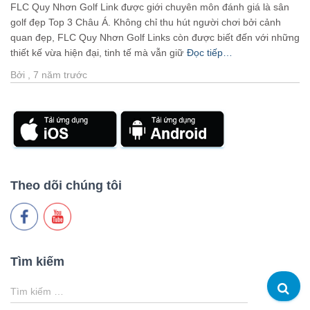
FLC Quy Nhơn Golf Link được giới chuyên môn đánh giá là sân
golf đẹp Top 3 Châu Á. Không chỉ thu hút người chơi bởi cảnh
quan đẹp, FLC Quy Nhơn Golf Links còn được biết đến với những
thiết kế vừa hiện đại, tinh tế mà vẫn giữ
Đọc tiếp…
Bởi
,
7 năm
trước
Theo dõi chúng tôi
Tìm kiếm
T
Tìm kiếm …
ì