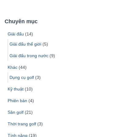
m
k
i
Chuyên mục
ế
m
Giải đấu
(14)
c
h
Giải đấu thế giới
(5)
o
Giải đấu trong nước
(9)
:
Khác
(44)
Dụng cụ golf
(3)
Kỹ thuật
(10)
Phiên bản
(4)
Sân golf
(21)
Thời trang golf
(3)
Tính năng
(19)