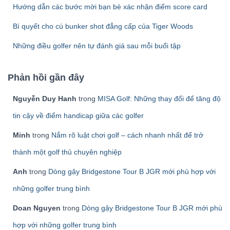
:
Hướng dẫn các bước mời bạn bè xác nhận điểm score card
Bí quyết cho cú bunker shot đẳng cấp của Tiger Woods
Những điều golfer nên tự đánh giá sau mỗi buổi tập
Phản hồi gần đây
Nguyễn Duy Hanh
trong
MISA Golf: Những thay đổi để tăng độ
tin cậy về điểm handicap giữa các golfer
Minh
trong
Nắm rõ luật chơi golf – cách nhanh nhất để trở
thành một golf thủ chuyên nghiệp
Anh
trong
Dòng gậy Bridgestone Tour B JGR mới phù hợp với
những golfer trung bình
Doan Nguyen
trong
Dòng gậy Bridgestone Tour B JGR mới phù
hợp với những golfer trung bình