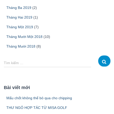
Tháng Ba 2019
(2)
Tháng Hai 2019
(1)
Tháng Một 2019
(7)
Tháng Mười Một 2018
(10)
Tháng Mười 2018
(8)
T
Tìm kiếm …
ì
m
k
i
Bài viết mới
ế
m
Mấu chốt không thể bỏ qua cho chipping
c
h
THƯ NGỎ HỢP TÁC TỪ MISA GOLF
o