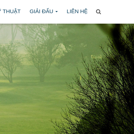
̃ THUẬT
GIẢI ĐẤU
LIÊN HỆ