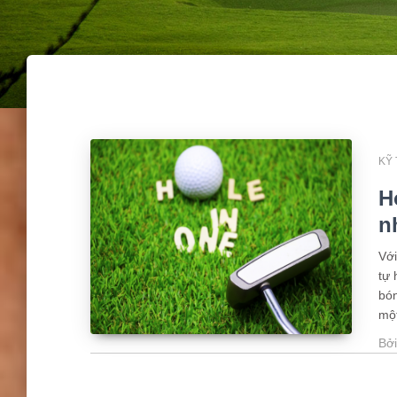
KỸ
H
n
Với
tự 
bón
một
Bở