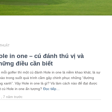
 THUẬT
ole in one – cú đánh thú vị và
hững điều cần biết
 mỗi golfer thì một cú đánh Hole in one là niềm khao khát, là sự
hào trong suốt quá trình cầm gậy chinh phục những “đường
g xanh”. Vậy Hole in one là gì? Và làm cách nào để đạt được
 cú Hole in one ấn tượng?
Đọc tiếp…
i
,
7 năm
trước