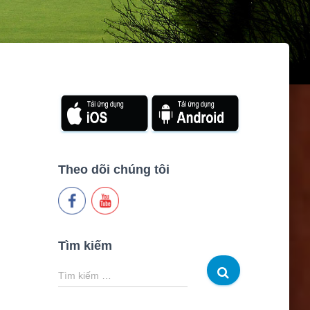
Theo dõi chúng tôi
Tìm kiếm
T
Tìm kiếm …
ì
m