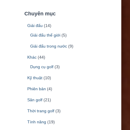
k
i
Chuyên mục
ế
m
Giải đấu
(14)
c
h
Giải đấu thế giới
(5)
o
Giải đấu trong nước
(9)
:
Khác
(44)
Dụng cụ golf
(3)
Kỹ thuật
(10)
Phiên bản
(4)
Sân golf
(21)
Thời trang golf
(3)
Tính năng
(19)