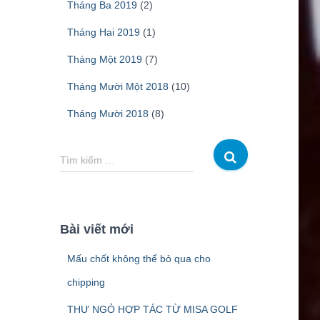
Tháng Ba 2019
(2)
Tháng Hai 2019
(1)
Tháng Một 2019
(7)
Tháng Mười Một 2018
(10)
Tháng Mười 2018
(8)
T
Tìm kiếm …
ì
m
k
i
Bài viết mới
ế
m
Mấu chốt không thể bỏ qua cho
c
h
chipping
o
THƯ NGỎ HỢP TÁC TỪ MISA GOLF
: