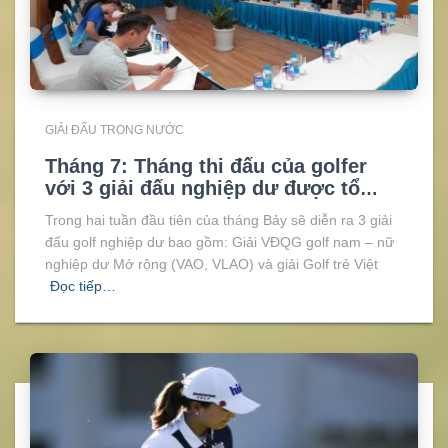
GIẢI ĐẤU TRONG NƯỚC
Tháng 7: Tháng thi đấu của golfer
với 3 giải đấu nghiệp dư được tổ
chức
Trong hai tuần đầu tiên của tháng Bảy sẽ diễn ra 3 giải
đấu golf nghiệp dư bao gồm: Giải VĐQG golf nam – nữ
nghiệp dư Mở rộng (VAO, VLAO) và giải Golf trẻ Việt
Đọc tiếp…