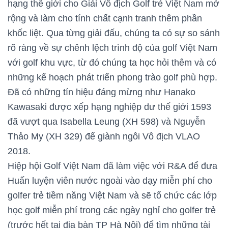
hạng thế giới cho Giải Vô địch Golf trẻ Việt Nam mở
rộng và làm cho tính chất cạnh tranh thêm phần
khốc liệt. Qua từng giải đấu, chúng ta có sự so sánh
rõ ràng về sự chênh lệch trình độ của golf Việt Nam
với golf khu vực, từ đó chúng ta học hỏi thêm và có
những kế hoạch phát triển phong trào golf phù hợp.
Đã có những tín hiệu đáng mừng như Hanako
Kawasaki được xếp hạng nghiệp dư thế giới 1593
đã vượt qua Isabella Leung (XH 598) và Nguyễn
Thảo My (XH 329) để giành ngôi Vô địch VLAO
2018.
Hiệp hội Golf Việt Nam đã làm việc với R&A để đưa
Huấn luyện viên nước ngoài vào dạy miễn phí cho
golfer trẻ tiềm năng Việt Nam và sẽ tổ chức các lớp
học golf miễn phí trong các ngày nghỉ cho golfer trẻ
(trước hết tại địa bàn TP Hà Nội) để tìm những tài