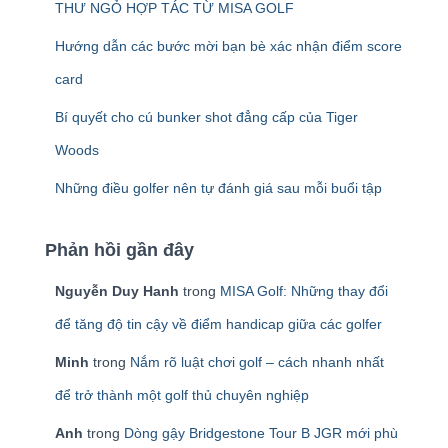
THƯ NGỎ HỢP TÁC TỪ MISA GOLF
o
:
Hướng dẫn các bước mời bạn bè xác nhận điểm score
card
Bí quyết cho cú bunker shot đẳng cấp của Tiger
Woods
Những điều golfer nên tự đánh giá sau mỗi buổi tập
Phản hồi gần đây
Nguyễn Duy Hanh
trong
MISA Golf: Những thay đổi
để tăng độ tin cậy về điểm handicap giữa các golfer
Minh
trong
Nắm rõ luật chơi golf – cách nhanh nhất
để trở thành một golf thủ chuyên nghiệp
Anh
trong
Dòng gậy Bridgestone Tour B JGR mới phù