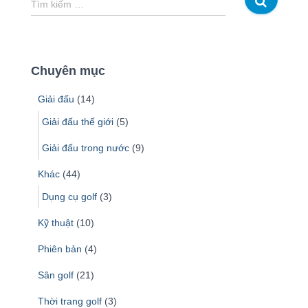
Tìm kiếm …
ì
m
k
i
Chuyên mục
ế
m
Giải đấu
(14)
c
h
Giải đấu thế giới
(5)
o
Giải đấu trong nước
(9)
:
Khác
(44)
Dụng cụ golf
(3)
Kỹ thuật
(10)
Phiên bản
(4)
Sân golf
(21)
Thời trang golf
(3)