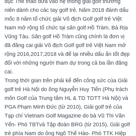
dục Thể thao đưa vào hệ thống giải golf thường
niên dành cho các tay golf trẻ. Năm 2018 đánh dấu
mốc 8 năm tổ chức giải Vô địch Golf golf trẻ Việt
Nam mở rộng tổ chức tại sân golf Hồ Tràm, Bà Rịa
Vũng Tàu. Sân golf Hồ Tràm cũng chính là đơn vị
đã đăng cai giải Vô địch Golf golf trẻ Việt Nam mở
rộng 2016,2017,2018 và để lại nhiều dấu ấn tốt đẹp
đối với những người tham dự trong cả ba lần đăng
cai.
Trong thời gian trên phải kể đến công sức của Giải
golf trẻ Hà Nội do ông Nguyễn Huy Tiến (Phụ trách
môn Golf của Trung tâm HL & TD TDTT Hà Nội) và
PGA Phạm Minh Đức (từ 2010), Giải golf trẻ của
Tạp chí Vietnam Golf Magazine do bà Vũ Thi Vân
Yến- Phó TBTvà Tập đoàn BRG (từ 2015), Giải golf
trẻ phía Nam do ông Ngô Thế Hào- Phó TTK Hiệp