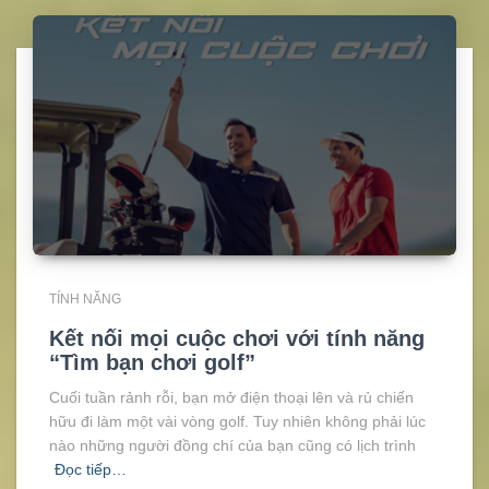
TÍNH NĂNG
Kết nối mọi cuộc chơi với tính năng
“Tìm bạn chơi golf”
Cuối tuần rảnh rỗi, bạn mở điện thoại lên và rủ chiến
hữu đi làm một vài vòng golf. Tuy nhiên không phải lúc
nào những người đồng chí của bạn cũng có lịch trình
Đọc tiếp…