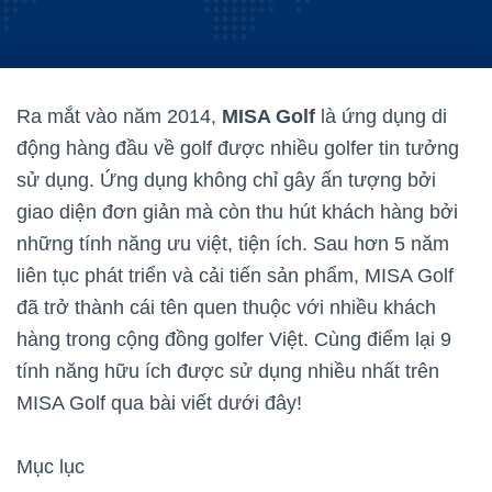
Ra mắt vào năm 2014,
MISA Golf
là ứng dụng di
động hàng đầu về golf được nhiều golfer tin tưởng
sử dụng. Ứng dụng không chỉ gây ấn tượng bởi
giao diện đơn giản mà còn thu hút khách hàng bởi
những tính năng ưu việt, tiện ích. Sau hơn 5 năm
liên tục phát triển và cải tiến sản phẩm, MISA Golf
đã trở thành cái tên quen thuộc với nhiều khách
hàng trong cộng đồng golfer Việt. Cùng điểm lại 9
tính năng hữu ích được sử dụng nhiều nhất trên
MISA Golf qua bài viết dưới đây!
Mục lục