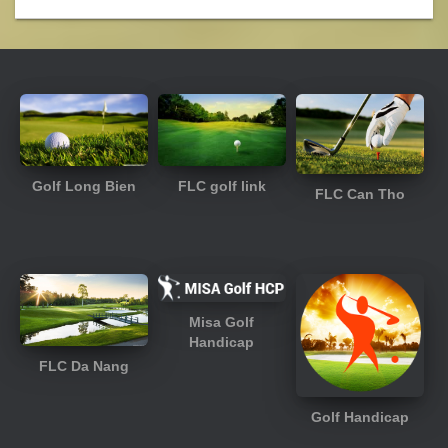
FLC golf link
Golf Long Bien
FLC Can Tho
Misa Golf
Handicap
FLC Da Nang
Golf Handicap