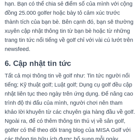
hạn. Bạn có thể chia sẻ điểm số của mình với cộng
đồng 25.000 golfer hoặc bày tỏ cảm xúc trước
thành tích của bạn bè. Bên cạnh đó, bạn sẽ thường
xuyên cập nhật thông tin từ bạn bè hoặc từ những
trang tin tức nổi tiếng về golf chỉ với vài cú lướt trên
newsfeed.
6. Cập nhật tin tức
Tất cả mọi thông tin về golf như: Tin tức người nổi
tiếng; Kỹ thuật golf; Luật golf; Dụng cụ golf đều cập
nhật liên tục theo ngày trên ứng dụng. Để nâng cao
trình độ thi đấu của mình, người chơi nên tham
khảo lời khuyên từ các chuyên gia hàng đầu về golf.
Ngoài ra, để có thêm thông tin thú vị về sân golf,
golfer có thể theo dõi trang blog của MISA Golf với
các thông tin hữu ích được bổ sung mỗi ngày.