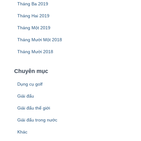
Tháng Ba 2019
Tháng Hai 2019
Tháng Một 2019
Tháng Mười Một 2018
Tháng Mười 2018
Chuyên mục
Dụng cụ golf
Giải đấu
Giải đấu thế giới
Giải đấu trong nước
Khác