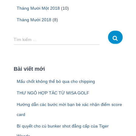
Tháng Mười Một 2018
(10)
Tháng Mười 2018
(8)
T
Tìm kiếm …
ì
m
k
i
Bài viết mới
ế
m
Mấu chốt không thể bỏ qua cho chipping
c
h
THƯ NGỎ HỢP TÁC TỪ MISA GOLF
o
:
Hướng dẫn các bước mời bạn bè xác nhận điểm score
card
Bí quyết cho cú bunker shot đẳng cấp của Tiger