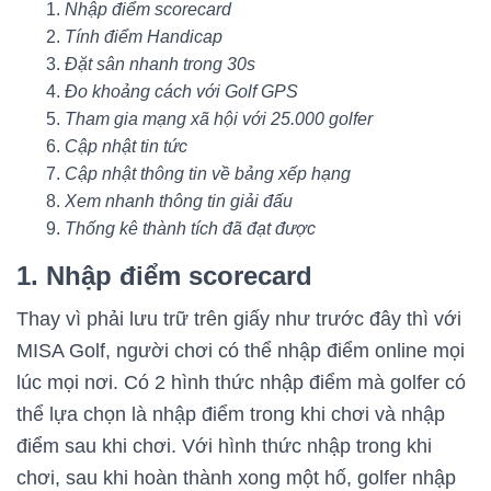
Nhập điểm scorecard
Tính điểm Handicap
Đặt sân nhanh trong 30s
Đo khoảng cách với Golf GPS
Tham gia mạng xã hội với 25.000 golfer
Cập nhật tin tức
Cập nhật thông tin về bảng xếp hạng
Xem nhanh thông tin giải đấu
Thống kê thành tích đã đạt được
1. Nhập điểm scorecard
Thay vì phải lưu trữ trên giấy như trước đây thì với
MISA Golf, người chơi có thể nhập điểm online mọi
lúc mọi nơi. Có 2 hình thức nhập điểm mà golfer có
thể lựa chọn là nhập điểm trong khi chơi và nhập
điểm sau khi chơi. Với hình thức nhập trong khi
chơi, sau khi hoàn thành xong một hố, golfer nhập