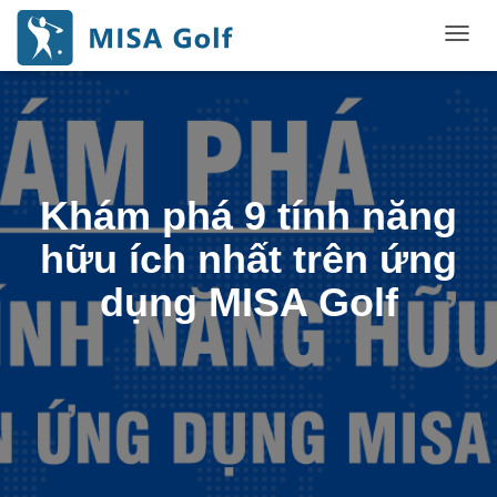
C
H
U
Y
Ể
N
Đ
Ổ
Khám phá 9 tính năng
I
D
hữu ích nhất trên ứng
A
N
dụng MISA Golf
H
M
Ụ
C
C
H
Í
N
H