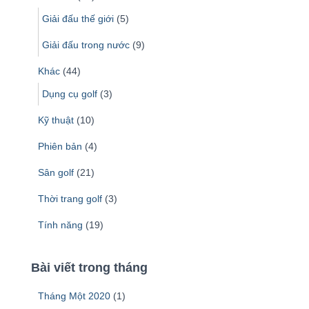
c
h
Giải đấu thế giới
(5)
o
Giải đấu trong nước
(9)
:
Khác
(44)
Dụng cụ golf
(3)
Kỹ thuật
(10)
Phiên bản
(4)
Sân golf
(21)
Thời trang golf
(3)
Tính năng
(19)
Bài viết trong tháng
Tháng Một 2020
(1)