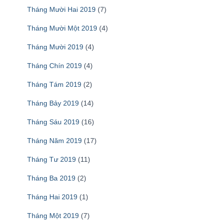
Tháng Mười Hai 2019
(7)
Tháng Mười Một 2019
(4)
Tháng Mười 2019
(4)
Tháng Chín 2019
(4)
Tháng Tám 2019
(2)
Tháng Bảy 2019
(14)
Tháng Sáu 2019
(16)
Tháng Năm 2019
(17)
Tháng Tư 2019
(11)
Tháng Ba 2019
(2)
Tháng Hai 2019
(1)
Tháng Một 2019
(7)