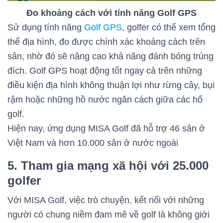
Đo khoảng cách với tính năng Golf GPS
Sử dụng tính năng
Golf GPS
, golfer có thể xem tổng
thể địa hình, đo được chính xác khoảng cách trên
sân, nhờ đó sẽ nâng cao khả năng đánh bóng trúng
đích. Golf GPS hoạt động tốt ngay cả trên những
điều kiện địa hình không thuận lợi như rừng cây, bụi
rậm hoặc những hồ nước ngăn cách giữa các hố
golf.
Hiện nay, ứng dụng MISA Golf đã hỗ trợ 46 sân ở
Việt Nam và hơn 10.000 sân ở nước ngoài
5. Tham gia mạng xã hội với 25.000
golfer
Với MISA Golf, việc trò chuyện, kết nối với những
người có chung niềm đam mê về golf là không giới