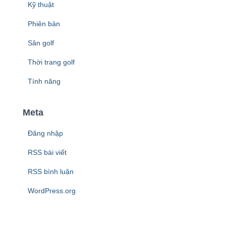
Kỹ thuật
Phiên bản
Sân golf
Thời trang golf
Tính năng
Meta
Đăng nhập
RSS bài viết
RSS bình luận
WordPress.org