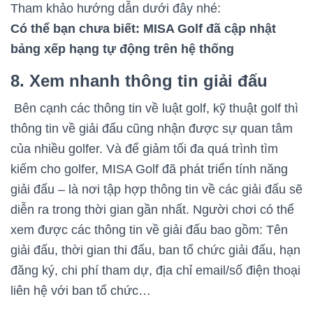
Tham khảo hướng dẫn dưới đây nhé:
Có thể bạn chưa biết: MISA Golf đã cập nhật
bảng xếp hạng tự động trên hệ thống
8. Xem nhanh thông tin giải đấu
Bên cạnh các thông tin về luật golf, kỹ thuật golf thì
thông tin về giải đấu cũng nhận được sự quan tâm
của nhiều golfer. Và để giảm tối đa quá trình tìm
kiếm cho golfer, MISA Golf đã phát triển tính năng
giải đấu – là nơi tập hợp thông tin về các giải đấu sẽ
diễn ra trong thời gian gần nhất. Người chơi có thể
xem được các thông tin về giải đấu bao gồm: Tên
giải đấu, thời gian thi đấu, ban tổ chức giải đấu, hạn
đăng ký, chi phí tham dự, địa chỉ email/số điện thoại
liên hệ với ban tổ chức…