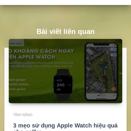
Bài viết liên quan
TÍNH NĂNG
3 mẹo sử dụng Apple Watch hiệu quả