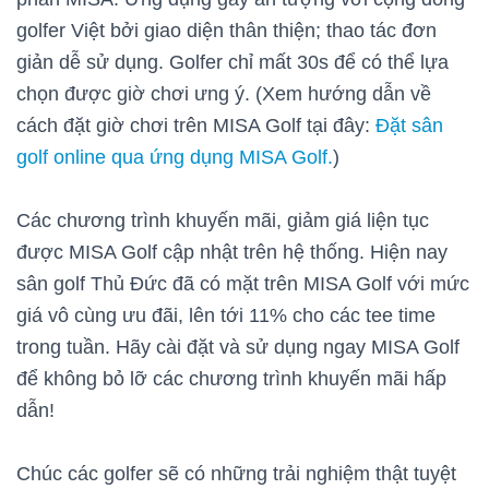
golfer Việt bởi giao diện thân thiện; thao tác đơn
giản dễ sử dụng. Golfer chỉ mất 30s để có thể lựa
chọn được giờ chơi ưng ý. (Xem hướng dẫn về
cách đặt giờ chơi trên MISA Golf tại đây:
Đặt sân
golf online qua ứng dụng MISA Golf.
)
Các chương trình khuyến mãi, giảm giá liện tục
được MISA Golf cập nhật trên hệ thống. Hiện nay
sân golf Thủ Đức đã có mặt trên MISA Golf với mức
giá vô cùng ưu đãi, lên tới 11% cho các tee time
trong tuần. Hãy cài đặt và sử dụng ngay MISA Golf
để không bỏ lỡ các chương trình khuyến mãi hấp
dẫn!
Chúc các golfer sẽ có những trải nghiệm thật tuyệt