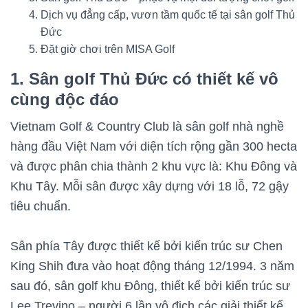
Dịch vụ đẳng cấp, vươn tầm quốc tế tại sân golf Thủ
Đức
Đặt giờ chơi trên MISA Golf
1. Sân golf Thủ Đức có thiết kế vô
cùng độc đáo
Vietnam Golf & Country Club là sân golf nhà nghề
hàng đầu Việt Nam với diện tích rộng gần 300 hecta
và được phân chia thành 2 khu vực là: Khu Đông và
Khu Tây. Mỗi sân được xây dựng với 18 lỗ, 72 gậy
tiêu chuẩn.
Sân phía Tây được thiết kế bởi kiến trúc sư Chen
King Shih đưa vào hoạt động tháng 12/1994. 3 năm
sau đó, sân golf khu Đông, thiết kế bởi kiến trúc sư
Lee Trevino – người 6 lần vô địch các giải thiết kế