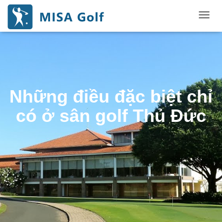
C
H
U
Y
Ể
N
Đ
Ổ
Những điều đặc biệt chỉ
I
D
có ở sân golf Thủ Đức
A
N
H
M
Ụ
C
C
H
Í
N
H