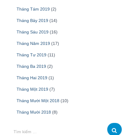
Tháng Tám 2019
(2)
Tháng Bảy 2019
(14)
Tháng Sáu 2019
(16)
Tháng Năm 2019
(17)
Tháng Tư 2019
(11)
Tháng Ba 2019
(2)
Tháng Hai 2019
(1)
Tháng Một 2019
(7)
Tháng Mười Một 2018
(10)
Tháng Mười 2018
(8)
T
Tìm kiếm …