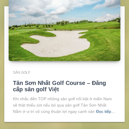
SÂN GOLF
Tân Sơn Nhất Golf Course – Đẳng
cấp sân golf Việt
Khi nhắc đến TOP những sân golf nổi bật ở miền Nam
sẽ thật thiếu sót nếu bỏ qua sân golf Tân Sơn Nhất.
Nằm ở vị trí vô cùng thuận lợi ngay cạnh sân
Đọc tiếp…